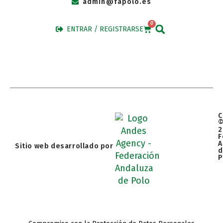
admin@fapolo.es
0
ENTRAR / REGISTRARSE
C
2
F
A
Sitio web desarrollado por
d
P