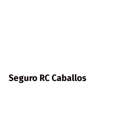
Todas aquellas personas interesadas en este suplemento
deberán contactar con la federación para poder informarles
correctamente según cada caso y poder así darles de alta.
Seguro RC Caballos