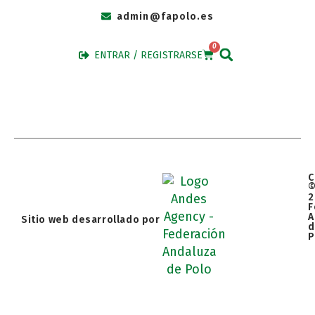
admin@fapolo.es
0
ENTRAR / REGISTRARSE
C
2
F
A
Sitio web desarrollado por
d
P