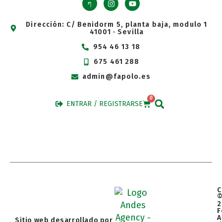
Dirección: C/ Benidorm 5, planta baja, modulo 1
41001 · Sevilla
954 46 13 18
675 461 288
admin@fapolo.es
0
ENTRAR / REGISTRARSE
C
2
F
A
Sitio web desarrollado por