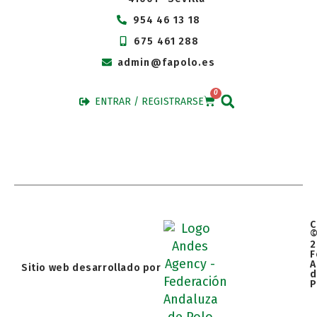
954 46 13 18
675 461 288
admin@fapolo.es
0
ENTRAR / REGISTRARSE
C
2
F
A
Sitio web desarrollado por
d
P