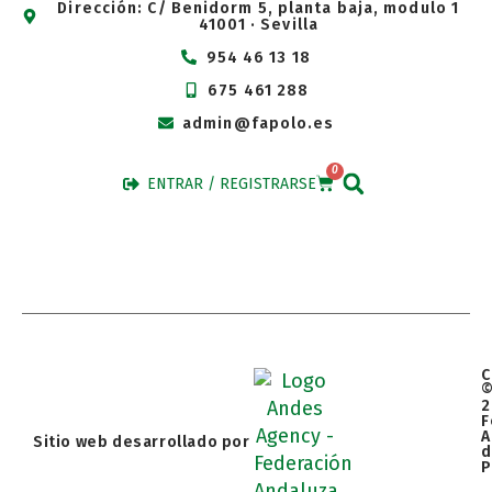
Dirección: C/ Benidorm 5, planta baja, modulo 1
41001 · Sevilla
954 46 13 18
675 461 288
admin@fapolo.es
0
ENTRAR / REGISTRARSE
C
2
F
A
Sitio web desarrollado por
d
P