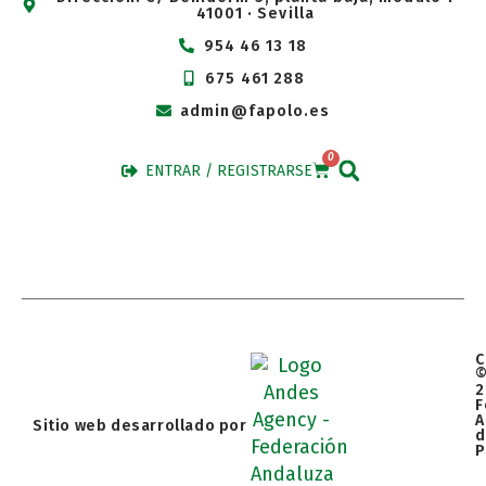
41001 · Sevilla
954 46 13 18
675 461 288
admin@fapolo.es
0
ENTRAR / REGISTRARSE
C
2
F
A
Sitio web desarrollado por
d
P