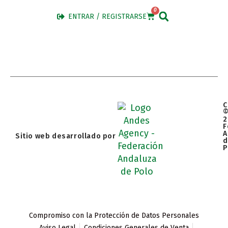
0
ENTRAR / REGISTRARSE
C
2
F
A
Sitio web desarrollado por
d
P
Compromiso con la Protección de Datos Personales
Aviso Legal
Condiciones Generales de Venta