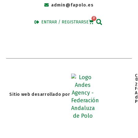
admin@fapolo.es
0
ENTRAR / REGISTRARSE
C
2
F
A
Sitio web desarrollado por
d
P