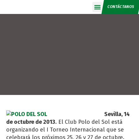
CONTÁCTANOS
Calendario 2026
Sevilla, 14
de octubre de 2013
. El Club Polo del Sol está
organizando el I Torneo Internacional que se
celebrará los próximos 25, 26 y 27 de octubre.