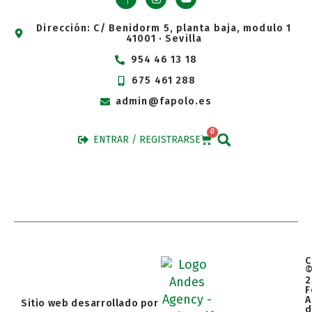
Dirección: C/ Benidorm 5, planta baja, modulo 1
41001 · Sevilla
954 46 13 18
675 461 288
admin@fapolo.es
0
ENTRAR / REGISTRARSE
C
2
F
A
Sitio web desarrollado por
d