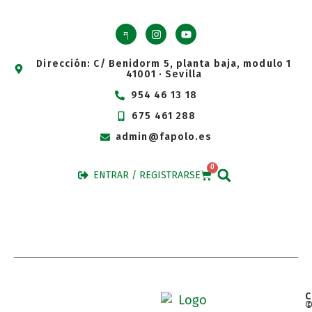
Dirección: C/ Benidorm 5, planta baja, modulo 1
41001 · Sevilla
954 46 13 18
675 461 288
admin@fapolo.es
0
ENTRAR / REGISTRARSE
C