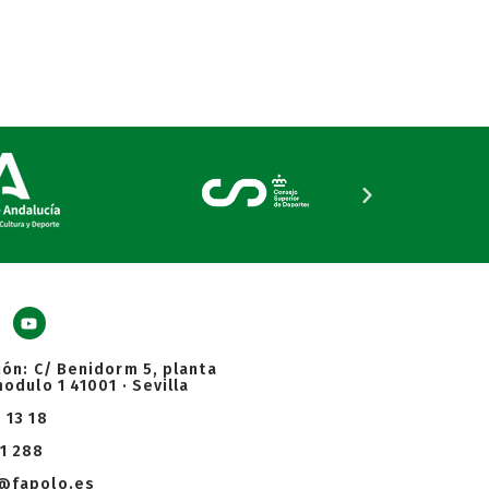
ión: C/ Benidorm 5, planta
modulo 1 41001 · Sevilla
 13 18
1 288
@fapolo.es