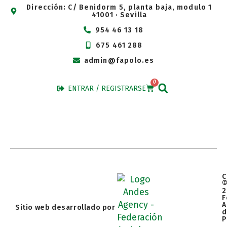
Dirección: C/ Benidorm 5, planta baja, modulo 1
41001 · Sevilla
954 46 13 18
675 461 288
admin@fapolo.es
0
ENTRAR / REGISTRARSE
C
2
F
A
Sitio web desarrollado por
d
P