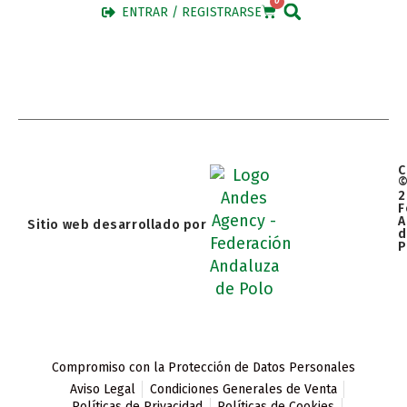
0
ENTRAR / REGISTRARSE
C
2
F
A
Sitio web desarrollado por
d
P
Compromiso con la Protección de Datos Personales
Aviso Legal
Condiciones Generales de Venta
Políticas de Privacidad
Políticas de Cookies