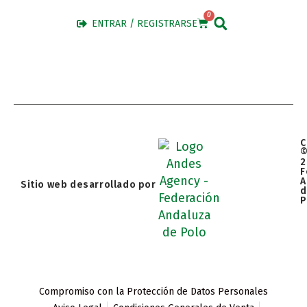
0
ENTRAR / REGISTRARSE
C
2
F
A
Sitio web desarrollado por
d
P
Compromiso con la Protección de Datos Personales