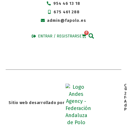
954 46 13 18
675 461 288
admin@fapolo.es
0
ENTRAR / REGISTRARSE
C
2
F
A
Sitio web desarrollado por
d
P