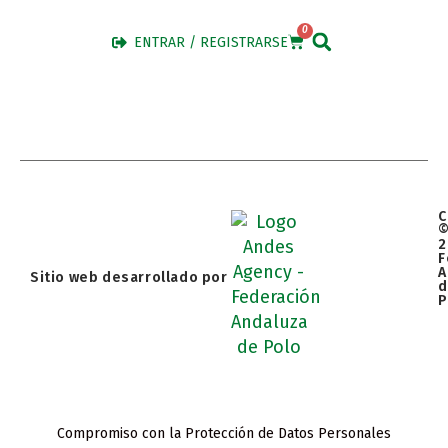
0
ENTRAR / REGISTRARSE
C
2
F
A
Sitio web desarrollado por
d
P
Compromiso con la Protección de Datos Personales