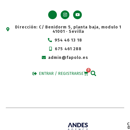
Dirección: C/ Benidorm 5, planta baja, modulo 1
41001 · Sevilla
954 46 13 18
675 461 288
admin@fapolo.es
0
ENTRAR / REGISTRARSE
C