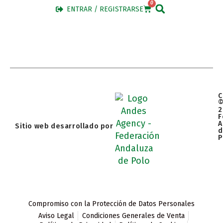
0
ENTRAR / REGISTRARSE
C
2
F
A
Sitio web desarrollado por
d
P
Compromiso con la Protección de Datos Personales
Aviso Legal
Condiciones Generales de Venta