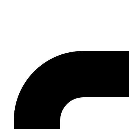
Ir
al
contenido