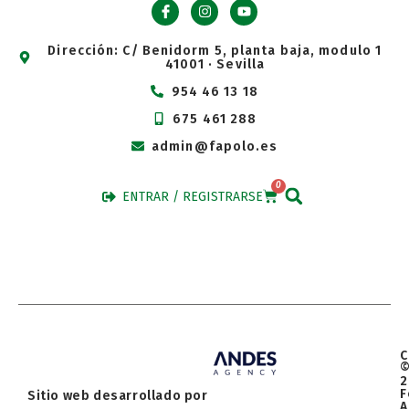
Dirección: C/ Benidorm 5, planta baja, modulo 1
41001 · Sevilla
954 46 13 18
675 461 288
admin@fapolo.es
0
ENTRAR / REGISTRARSE
C
2
F
Sitio web desarrollado por
A