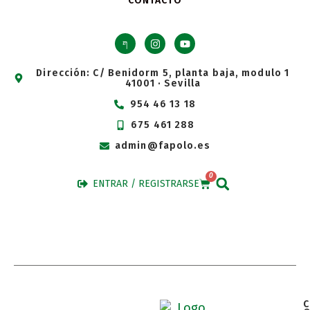
CONTACTO
Dirección: C/ Benidorm 5, planta baja, modulo 1
41001 · Sevilla
954 46 13 18
675 461 288
admin@fapolo.es
0
ENTRAR / REGISTRARSE
C