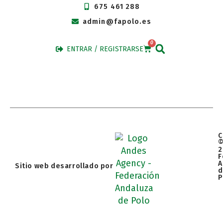
675 461 288
admin@fapolo.es
0
ENTRAR / REGISTRARSE
C
2
F
A
Sitio web desarrollado por
d
P