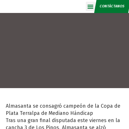
CONTÁCTANOS
Calendario 2026
Almasanta se consagró campeón de la Copa de
Plata Terralpa de Mediano Hándicap
Tras una gran final disputada este viernes en la
cancha 3 de Los Pinos, Almasanta se alzó