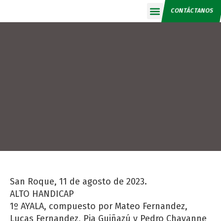
CONTÁCTANOS
Calendario 2026
San Roque, 11 de agosto de 2023.
ALTO HANDICAP
1º AYALA, compuesto por Mateo Fernandez,
Lucas Fernandez, Pia Guiñazú y Pedro Chavanne