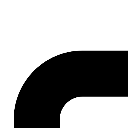
Ir
al
contenido