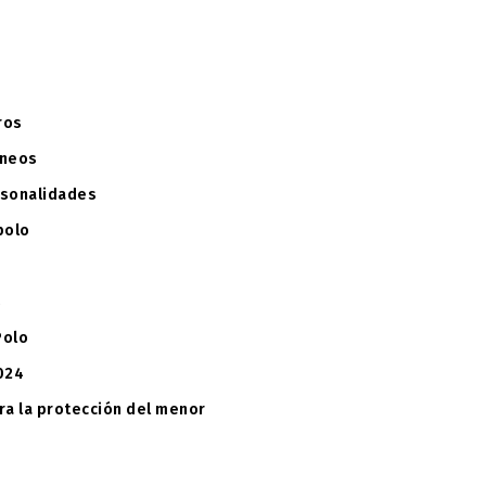
ros
rneos
rsonalidades
polo
s
Polo
024
ra la protección del menor