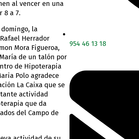
men al vencer en una
 8 a 7.
 domingo, la
 Rafael Herrador
954 46 13 18
amon Mora Figueroa,
María de un talón por
entro de Hipoterapia
Maria Polo agradece
ción La Caixa que se
tante actividad
oterapia que da
itados del Campo de
ueva actividad de su