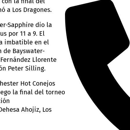
con la final del
ó a Los Dragones.
er-Sapphire dio la
s por 11 a 9. El
a imbatible en el
n de Bayswater-
 Fernández Llorente
n Peter Silling.
hester Hot Conejos
ego la final del torneo
ción
Dehesa Ahojiz, Los