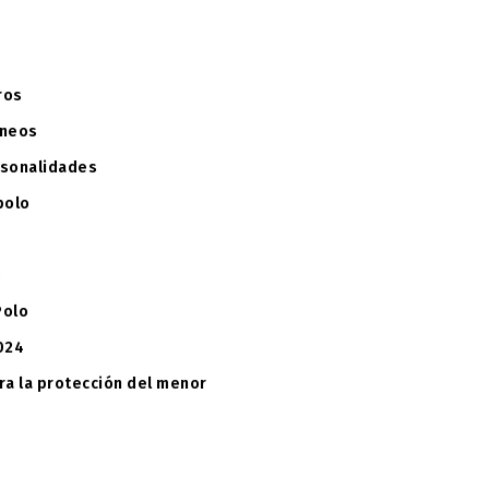
ros
rneos
rsonalidades
polo
s
Polo
024
ra la protección del menor