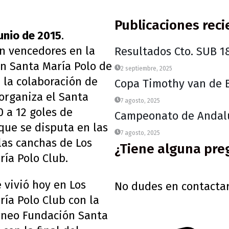
Publicaciones reci
unio de 2015
.
n vencedores en la
Resultados Cto. SUB 1
n Santa María Polo de
2 septiembre, 2025
la colaboración de
Copa Timothy van de 
organiza el Santa
7 agosto, 2025
0 a 12 goles de
Campeonato de Andal
que se disputa en las
7 agosto, 2025
las canchas de Los
¿Tiene alguna pre
ría Polo Club.
 vivió hoy en Los
No dudes en contactar
ría Polo Club con la
orneo Fundación Santa