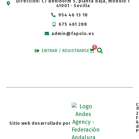
Dirección: C/ Benidorm 5, planta baja, modulo 1
41001 · Sevilla
954 46 13 18
675 461 288
admin@fapolo.es
0
ENTRAR / REGISTRARSE
C
2
F
A
Sitio web desarrollado por
d
P