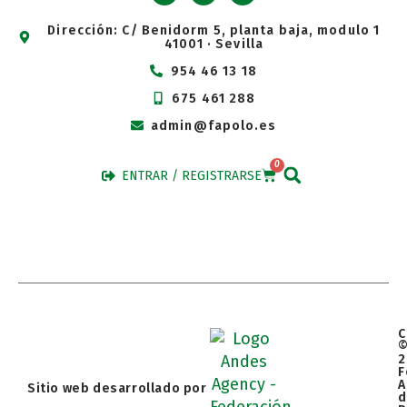
Dirección: C/ Benidorm 5, planta baja, modulo 1
41001 · Sevilla
954 46 13 18
675 461 288
admin@fapolo.es
0
ENTRAR / REGISTRARSE
C
2
F
A
Sitio web desarrollado por
d