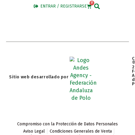
0
ENTRAR / REGISTRARSE
C
2
F
A
Sitio web desarrollado por
d
P
Compromiso con la Protección de Datos Personales
Aviso Legal
Condiciones Generales de Venta